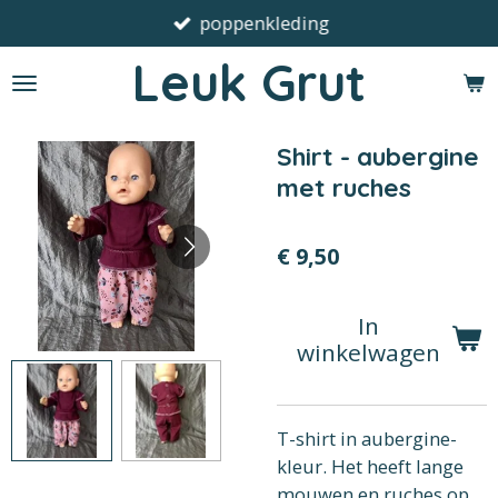
poppenkleding
Ga
direct
Leuk Grut
naar
de
hoofdinhoud
Shirt - aubergine
met ruches
€ 9,50
In
winkelwagen
T-shirt in aubergine-
kleur. Het heeft lange
mouwen en ruches op