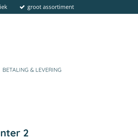
iek
groot assortiment
BETALING & LEVERING
nter 2