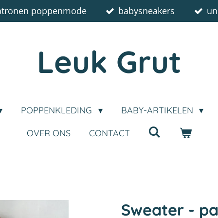
atronen poppenmode
babysneakers
un
Leuk Grut
POPPENKLEDING
BABY-ARTIKELEN
OVER ONS
CONTACT
Sweater - pa