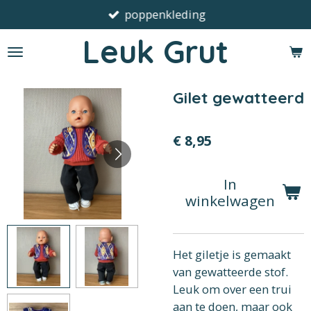
poppenkleding
Ga
direct
Leuk Grut
naar
de
hoofdinhoud
Gilet gewatteerd
€ 8,95
In
winkelwagen
Het giletje is gemaakt
van gewatteerde stof.
Leuk om over een trui
aan te doen, maar ook