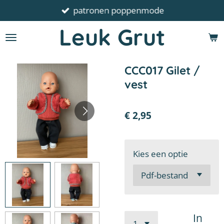
patronen poppenmode
Ga
direct
Leuk Grut
naar
de
hoofdinhoud
CCC017 Gilet /
vest
€ 2,95
Kies een optie
In