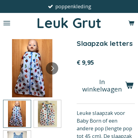
poppenkleding
Ga
direct
Leuk Grut
naar
de
hoofdinhoud
Slaapzak letters
€ 9,95
In
winkelwagen
Leuke slaapzak voor
Baby Born of een
andere pop (lengte pop
tot 45 cm). De slaapzak