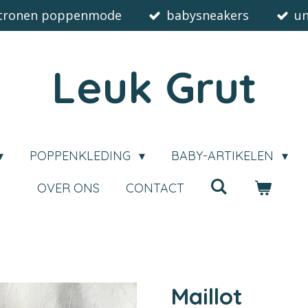
tronen poppenmode
babysneakers
un
Leuk Grut
POPPENKLEDING
BABY-ARTIKELEN
OVER ONS
CONTACT
Maillot