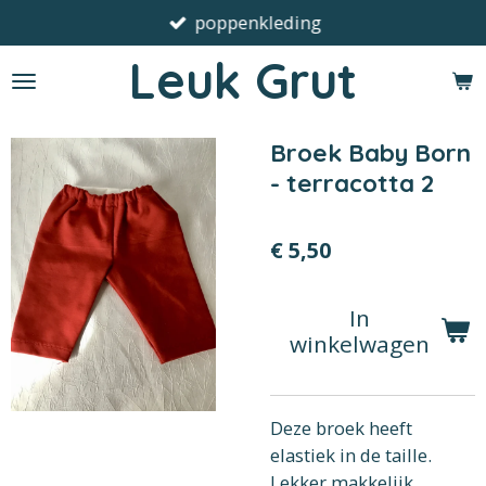
poppenkleding
Ga
direct
Leuk Grut
naar
de
hoofdinhoud
Broek Baby Born
- terracotta 2
€ 5,50
In
winkelwagen
Deze broek heeft
elastiek in de taille.
Lekker makkelijk