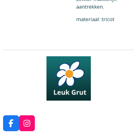
aantrekken.
materiaal: tricot
F
I
a
n