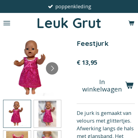
poppenkleding
Ga
direct
Leuk Grut
naar
de
hoofdinhoud
Feestjurk
€ 13,95
In
winkelwagen
De jurk is gemaakt van
velours met glittertjes.
Afwerking langs de hals
met glansband. Het